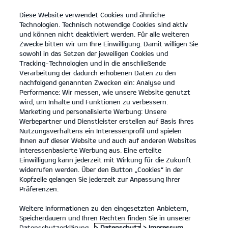
Diese Website verwendet Cookies und ähnliche
open
Technologien. Technisch notwendige Cookies sind aktiv
menu
und können nicht deaktiviert werden. Für alle weiteren
KONTAKT
Zwecke bitten wir um Ihre Einwilligung. Damit willigen Sie
sowohl in das Setzen der jeweiligen Cookies und
Tracking-Technologien und in die anschließende
Technische Daten
Probefahrt
Verarbeitung der dadurch erhobenen Daten zu den
nachfolgend genannten Zwecken ein: Analyse und
...
...
TECHNISCHE DATEN
Konfigurator
Performance: Wir messen, wie unsere Website genutzt
wird, um Inhalte und Funktionen zu verbessern.
Marketing und personalisierte Werbung: Unsere
Werbepartner und Dienstleister erstellen auf Basis Ihres
Der Kia EV3 - Technische Daten
Nutzungsverhaltens ein Interessenprofil und spielen
Ihnen auf dieser Website und auch auf anderen Websites
interessenbasierte Werbung aus. Eine erteilte
Einwilligung kann jederzeit mit Wirkung für die Zukunft
Kia EV3 Frontantrieb, 81,4-kWh-Batterie GT-Line
widerrufen werden. Über den Button „Cookies“ in der
(Strom/Reduktionsgetriebe); 150 kW (204 PS):
Kopfzeile gelangen Sie jederzeit zur Anpassung Ihrer
Stromverbrauch kombiniert 16,2 kWh/100 km; CO₂-
Präferenzen.
Emissionen kombiniert 0 g/km; CO₂-Klasse A. Bis zu
Weitere Informationen zu den eingesetzten Anbietern,
****
597 km Reichweite.
Speicherdauern und Ihren Rechten finden Sie in unserer
Datenschutzerklärung.
> Datenschutz
> Impressum