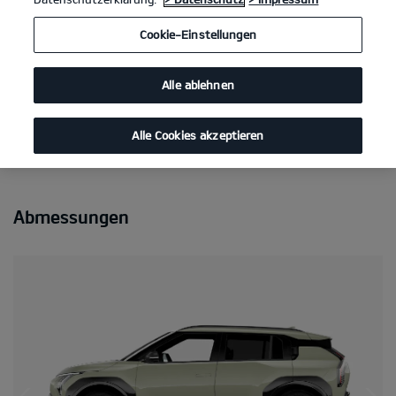
Kia EV3 Frontantrieb, 81,4-kWh-Batterie Air
(Strom/Reduktionsgetriebe); 150 kW (204 PS):
Cookie-Einstellungen
Stromverbrauch kombiniert 14,9 kWh/100 km; CO₂-
Emissionen kombiniert 0 g/km; CO₂-Klasse A. Bis zu
Alle ablehnen
****
608 km Reichweite.
Alle Cookies akzeptieren
Abmessungen