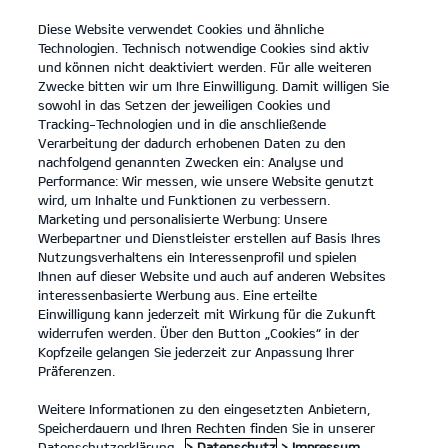
Diese Website verwendet Cookies und ähnliche
Kia
open
Technologien. Technisch notwendige Cookies sind aktiv
menu
und können nicht deaktiviert werden. Für alle weiteren
KONTAKT
Zwecke bitten wir um Ihre Einwilligung. Damit willigen Sie
sowohl in das Setzen der jeweiligen Cookies und
Tracking-Technologien und in die anschließende
Verarbeitung der dadurch erhobenen Daten zu den
nachfolgend genannten Zwecken ein: Analyse und
Performance: Wir messen, wie unsere Website genutzt
Der Kia Sportage.
wird, um Inhalte und Funktionen zu verbessern.
Platz für alles, was Familie ausmacht.
Marketing und personalisierte Werbung: Unsere
Werbepartner und Dienstleister erstellen auf Basis Ihres
MEHR ERFAHREN
Nutzungsverhaltens ein Interessenprofil und spielen
Ihnen auf dieser Website und auch auf anderen Websites
interessenbasierte Werbung aus. Eine erteilte
Einwilligung kann jederzeit mit Wirkung für die Zukunft
widerrufen werden. Über den Button „Cookies“ in der
Kopfzeile gelangen Sie jederzeit zur Anpassung Ihrer
Präferenzen.
Weitere Informationen zu den eingesetzten Anbietern,
Speicherdauern und Ihren Rechten finden Sie in unserer
Datenschutzerklärung.
> Datenschutz
> Impressum