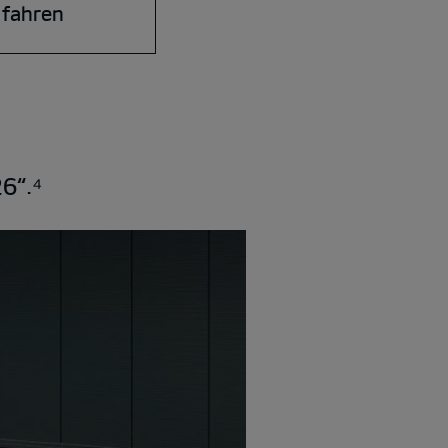
 fahren
6“.⁴