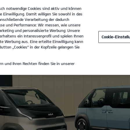
sch notwendige Cookies sind aktiv und können
e Einwilligung. Damit willigen Sie sowohl in das
 anschließende Verarbeitung der dadurch
se und Performance: Wir messen, wie unsere
Procar Automobile Movement GmbH
Tel. :
02234-9150
rketing und personalisierte Werbung: Unsere
rhaltens ein Interessenprofil und spielen Ihnen
Cookie-Einstel
e Werbung aus. Eine erteilte Einwilligung kann
utton „Cookies“ in der Kopfzeile gelangen Sie
n und Ihren Rechten finden Sie in unserer