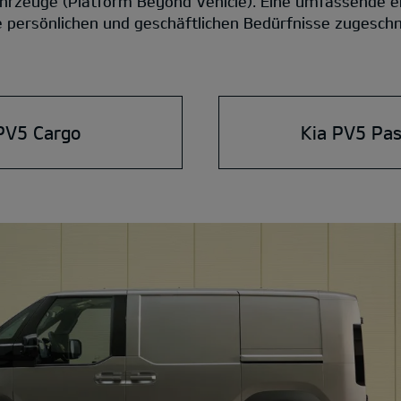
hrzeuge (Platform Beyond Vehicle). Eine umfassende elek
re persönlichen und geschäftlichen Bedürfnisse zugesch
PV5 Cargo
Kia PV5 Pa