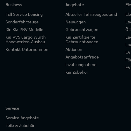
Business
Angebote
El
Full Service Leasing
Aktueller Fahrzeugbestand
El
Sonderfahrzeuge
Neuwagen
La
Die Kia PBV Modelle
Gebrauchtwagen
Öf
Kia PV5 Cargo Würth
Kia Zertifizierte
La
Handwerker-Ausbau
Gebrauchtwagen
La
Kontakt Unternehmen
Aktionen
EV
Angebotsanfrage
Fö
Inzahlungnahme
EV
Kia Zubehör
Service
Service Angebote
Teile & Zubehör