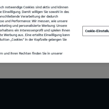
sch notwendige Cookies sind aktiv und können
e Einwilligung. Damit willigen Sie sowohl in das
 anschließende Verarbeitung der dadurch
se und Performance: Wir messen, wie unsere
Procar Automobile Movement GmbH
Tel. :
02234-9150
rketing und personalisierte Werbung: Unsere
rhaltens ein Interessenprofil und spielen Ihnen
Cookie-Einstel
e Werbung aus. Eine erteilte Einwilligung kann
utton „Cookies“ in der Kopfzeile gelangen Sie
n und Ihren Rechten finden Sie in unserer