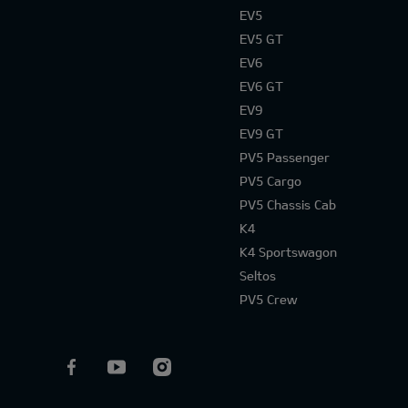
EV5
EV5 GT
EV6
EV6 GT
EV9
EV9 GT
PV5 Passenger
PV5 Cargo
PV5 Chassis Cab
K4
K4 Sportswagon
Seltos
PV5 Crew