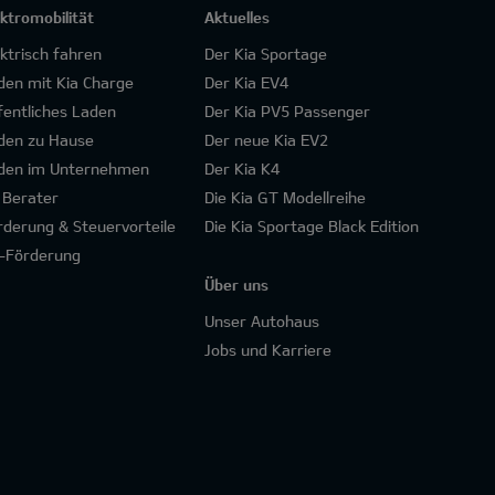
ektromobilität
Aktuelles
ektrisch fahren
Der Kia Sportage
den mit Kia Charge
Der Kia EV4
fentliches Laden
Der Kia PV5 Passenger
den zu Hause
Der neue Kia EV2
den im Unternehmen
Der Kia K4
 Berater
Die Kia GT Modellreihe
rderung & Steuervorteile
Die Kia Sportage Black Edition
-Förderung
Über uns
Unser Autohaus
Jobs und Karriere