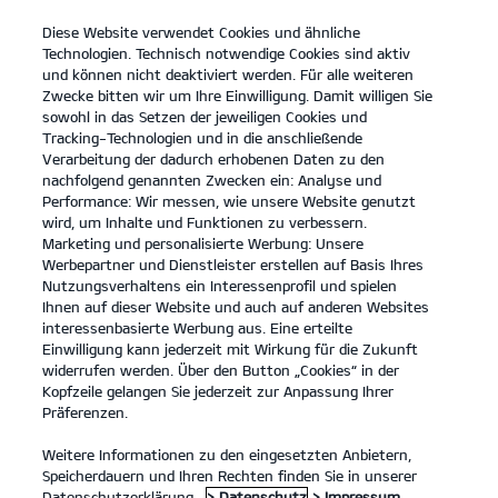
Diese Website verwendet Cookies und ähnliche
open
Technologien. Technisch notwendige Cookies sind aktiv
menu
und können nicht deaktiviert werden. Für alle weiteren
KONTAKT
Zwecke bitten wir um Ihre Einwilligung. Damit willigen Sie
sowohl in das Setzen der jeweiligen Cookies und
Tracking-Technologien und in die anschließende
Kia PBV Nutzfahrzeuge
Kontakt
Verarbeitung der dadurch erhobenen Daten zu den
nachfolgend genannten Zwecken ein: Analyse und
...
KIA PBV NUTZFAHRZEUGE
Performance: Wir messen, wie unsere Website genutzt
wird, um Inhalte und Funktionen zu verbessern.
Marketing und personalisierte Werbung: Unsere
Werbepartner und Dienstleister erstellen auf Basis Ihres
Nutzungsverhaltens ein Interessenprofil und spielen
Ihnen auf dieser Website und auch auf anderen Websites
interessenbasierte Werbung aus. Eine erteilte
Einwilligung kann jederzeit mit Wirkung für die Zukunft
widerrufen werden. Über den Button „Cookies“ in der
Kopfzeile gelangen Sie jederzeit zur Anpassung Ihrer
Präferenzen.
Weitere Informationen zu den eingesetzten Anbietern,
Speicherdauern und Ihren Rechten finden Sie in unserer
Datenschutzerklärung.
> Datenschutz
> Impressum