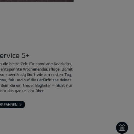
ervice 5+
 die beste Zeit für spontane Roadtrips,
er entspannte Wochenendausflüge. Damit
so zuverlässig läuft wie am ersten Tag,
enau, fair und auf die Bedürfnisse deines
ein Kia ein treuer Begleiter – nicht nur
rn das ganze Jahr über.
ERFAHREN
ON