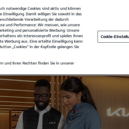
sch notwendige Cookies sind aktiv und können
e Einwilligung. Damit willigen Sie sowohl in das
 anschließende Verarbeitung der dadurch
se und Performance: Wir messen, wie unsere
Procar Automobile Movement GmbH
Tel. :
02234-9150
rketing und personalisierte Werbung: Unsere
rhaltens ein Interessenprofil und spielen Ihnen
Cookie-Einstel
TE
e Werbung aus. Eine erteilte Einwilligung kann
utton „Cookies“ in der Kopfzeile gelangen Sie
ANGEBOTE
n und Ihren Rechten finden Sie in unserer