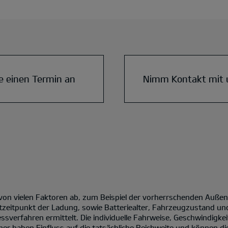
e einen Termin an
Nimm Kontakt mit 
 von vielen Faktoren ab, zum Beispiel der vorherrschenden Auße
tzeitpunkt der Ladung, sowie Batteriealter, Fahrzeugzustand un
verfahren ermittelt. Die individuelle Fahrweise, Geschwindigke
er haben Einfluss auf die tatsächliche Reichweite und können die