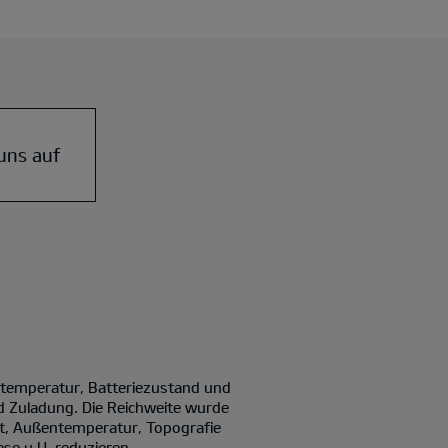
uns auf
ntemperatur, Batteriezustand und
d Zuladung. Die Reichweite wurde
it, Außentemperatur, Topografie
se u.U. reduzieren.