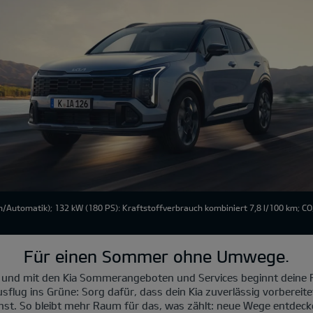
/Automatik); 132 kW (180 PS): Kraftstoffverbrauch kombiniert 7,8 l/100 km; C
Für einen Sommer ohne Umwege.
 und mit den Kia Sommerangeboten und Services beginnt deine R
sflug ins Grüne: Sorg dafür, dass dein Kia zuverlässig vorbereite
nst. So bleibt mehr Raum für das, was zählt: neue Wege entde