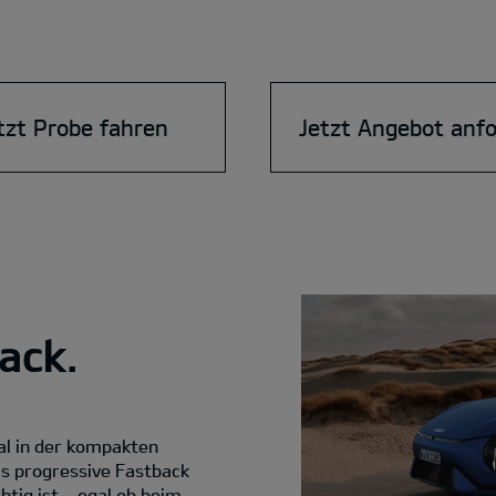
tzt Probe fahren
Jetzt Angebot anf
ack.
al in der kompakten
ls progressive Fastback
htig ist – egal ob beim