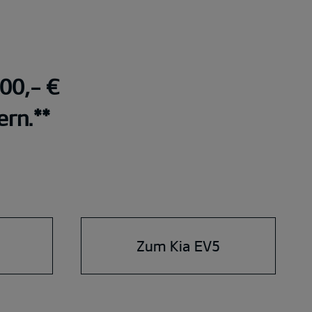
000,- €
ern.**
Zum Kia EV5