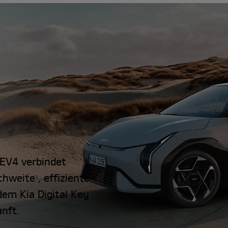
a EV4 verbindet
chweite
, effiziente
1
em Kia Digital Key
unft.