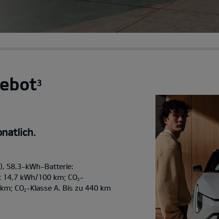
ebot
3
natlich.
, 58,3-kWh-Batterie:
t 14,7 kWh/100 km; CO
-
2
/km; CO
-Klasse A. Bis zu 440 km
2