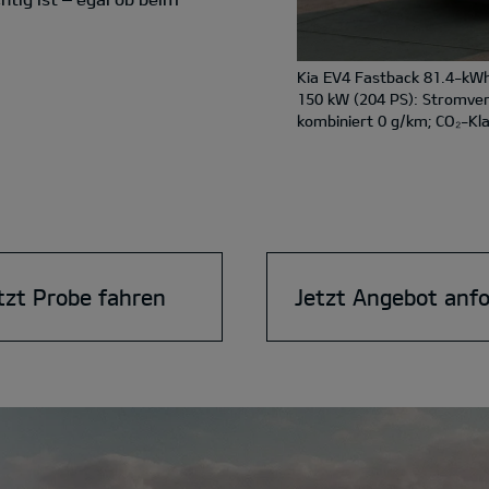
Kia EV4 Fastback 81.4-kWh
150 kW (204 PS): Stromve
kombiniert 0 g/km; CO₂-Kla
tzt Probe fahren
Jetzt Angebot anf