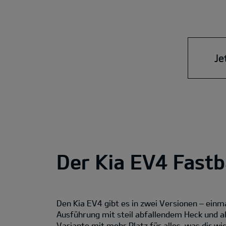
Je
Der Kia EV4 Fastb
Den Kia EV4 gibt es in zwei Versionen – einm
Ausführung mit steil abfallendem Heck und a
Variante mit mehr Platz für alles, was dir wic