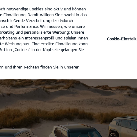
sch notwendige Cookies sind aktiv und können
e Einwilligung. Damit willigen Sie sowohl in das
 anschließende Verarbeitung der dadurch
se und Performance: Wir messen, wie unsere
Procar Automobile Movement GmbH
Tel. :
02234-9150
rketing und personalisierte Werbung: Unsere
rhaltens ein Interessenprofil und spielen Ihnen
Cookie-Einstel
e Werbung aus. Eine erteilte Einwilligung kann
utton „Cookies“ in der Kopfzeile gelangen Sie
n und Ihren Rechten finden Sie in unserer